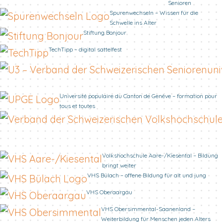
Senioren
Spurenwechseln – Wissen für die
Schwelle ins Alter
Stiftung Bonjour
TechTipp – digital sattelfest
Université populaire du Canton de Genève – formation pour
tous et toutes
Volkshochschule Aare-/Kiesental – Bildung
bringt weiter
VHS Bülach – offene Bildung für alt und jung
VHS Oberaargau
VHS Obersimmental-Saanenland –
Weiterbildung für Menschen jeden Alters