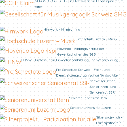
GERONTOLOGIE CH – Das Netzwerk für Lebensqualität im
Alter
Hirnwork – Hirntraining
Hochschule Luzern – Musik
Movendo – Bildungsinstitut der
Gewerkschaften des SGB
FHNW – Professur für Erwachsenenbildung und Weiterbildung
Pro Senectute Schweiz – Fach- und
Dienstleistungsorganisation für das Alter
Schweizerischer
Seniorinnen- und
Seniorenrat SSR
Seniorenuniversität Bern
Seniorenuniversität Luzern
Silberprojekt.ch –
Partizipation für